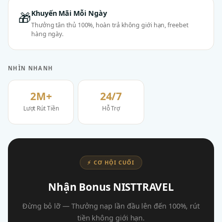
Khuyến Mãi Mỗi Ngày
🎁
Thưởng tân thủ 100%, hoàn trả không giới hạn, freebet
hàng ngày.
NHÌN NHANH
2M+
24/7
Lượt Rút Tiền
Hỗ Trợ
⚡ CƠ HỘI CUỐI
Nhận Bonus NISTTRAVEL
Đừng bỏ lỡ — Thưởng nạp lần đầu lên đến 100%, rút
tiền không giới hạn.