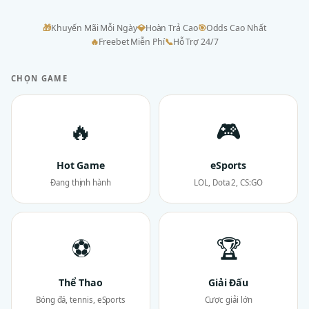
🎁
Khuyến Mãi Mỗi Ngày
💎
Hoàn Trả Cao
🎯
Odds Cao Nhất
🔥
Freebet Miễn Phí
📞
Hỗ Trợ 24/7
CHỌN GAME
🔥
🎮
Hot Game
eSports
Đang thịnh hành
LOL, Dota 2, CS:GO
⚽
🏆
Thể Thao
Giải Đấu
Bóng đá, tennis, eSports
Cược giải lớn