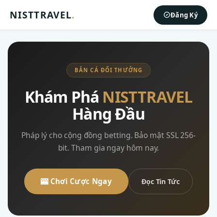
NISTTRAVEL
.
Đăng Ký
BẮN CÁ ĐỔI THƯỞNG
Khám Phá
NISTTRAVEL
Hàng Đầu
Pháp lý cho cộng đồng betting. Bảo mật SSL 256-
bit. Tham gia ngay hôm nay.
🎰 Chơi Cược Ngay
Đọc Tin Tức