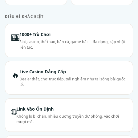
ĐIỀU GÌ KHÁC BIỆT
1000+ Trò Chơi
🎰
Slot, casino, thể thao, bắn cá, game bài — đa dạng, cập nhật
liên tục.
Live Casino Đẳng Cấp
🔥
Dealer thật, chơi trực tiếp, trải nghiệm như tại sòng bài quốc
tế.
Link Vào Ổn Định
🌐
Không lo bị chặn, nhiều đường truyền dự phòng, vào chơi
mượt mà.