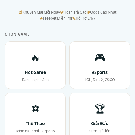
🎁
Khuyến Mãi Mỗi Ngày
💎
Hoàn Trả Cao
🎯
Odds Cao Nhất
🔥
Freebet Miễn Phí
📞
Hỗ Trợ 24/7
CHỌN GAME
🔥
🎮
Hot Game
eSports
Đang thịnh hành
LOL, Dota 2, CS:GO
⚽
🏆
Thể Thao
Giải Đấu
Bóng đá, tennis, eSports
Cược giải lớn