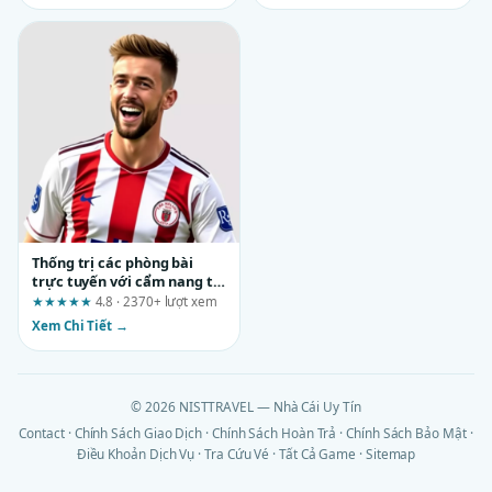
Thống trị các phòng bài
trực tuyến với cẩm nang từ
da88x.ru.com: Những lời
★★★★★
4.8 · 2370+ lượt xem
hứa cần được kiểm chứng
Xem Chi Tiết →
© 2026 NISTTRAVEL — Nhà Cái Uy Tín
Contact
·
Chính Sách Giao Dịch
·
Chính Sách Hoàn Trả
·
Chính Sách Bảo Mật
·
Điều Khoản Dịch Vụ
·
Tra Cứu Vé
·
Tất Cả Game
·
Sitemap