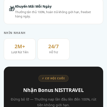
Khuyến Mãi Mỗi Ngày
🎁
Thưởng tân thủ 100%, hoàn trả không giới hạn, freebet
hàng ngày.
NHÌN NHANH
2M+
24/7
Lượt Rút Tiền
Hỗ Trợ
⚡ CƠ HỘI CUỐI
Nhận Bonus NISTTRAVEL
Đừng bỏ lỡ — Thưởng nạp lần đầu lên đến 100%, rút
tiền không giới hạn.