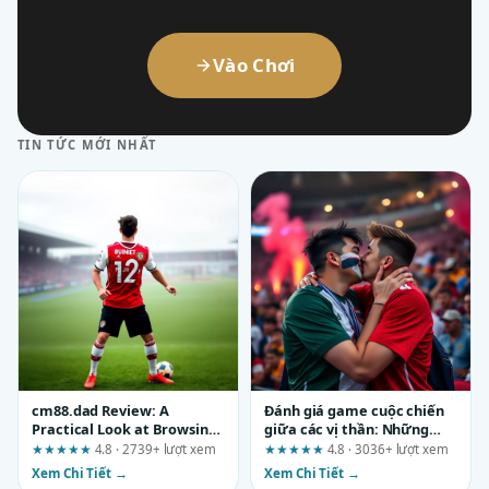
Vào Chơi
TIN TỨC MỚI NHẤT
cm88.dad Review: A
Đánh giá game cuộc chiến
Practical Look at Browsing
giữa các vị thần: Những
High-Quality Virtual Games
tiêu chí kiểm tra trước khi
★★★★★
4.8 · 2739+ lượt xem
★★★★★
4.8 · 3036+ lượt xem
bạn đặt cược
Xem Chi Tiết →
Xem Chi Tiết →