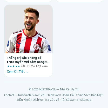
Thống trị các phòng bài
trực tuyến với cẩm nang từ
da88x.ru.com: Những lời
★★★★★
4.8 · 2025+ lượt xem
hứa cần được kiểm chứng
Xem Chi Tiết →
© 2026 NISTTRAVEL — Nhà Cái Uy Tín
Contact
·
Chính Sách Giao Dịch
·
Chính Sách Hoàn Trả
·
Chính Sách Bảo Mật
·
Điều Khoản Dịch Vụ
·
Tra Cứu Vé
·
Tất Cả Game
·
Sitemap