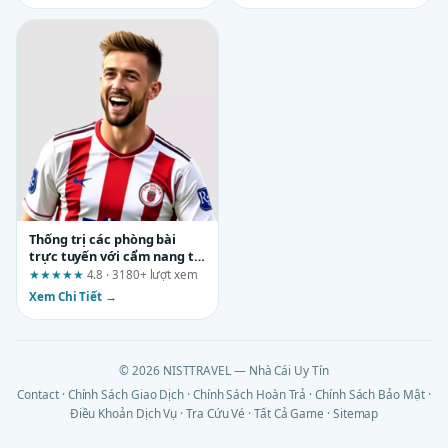
Thống trị các phòng bài
trực tuyến với cẩm nang từ
da88x.ru.com: Những lời
★★★★★
4.8 · 3180+ lượt xem
hứa cần được kiểm chứng
Xem Chi Tiết →
© 2026 NISTTRAVEL — Nhà Cái Uy Tín
Contact
·
Chính Sách Giao Dịch
·
Chính Sách Hoàn Trả
·
Chính Sách Bảo Mật
·
Điều Khoản Dịch Vụ
·
Tra Cứu Vé
·
Tất Cả Game
·
Sitemap