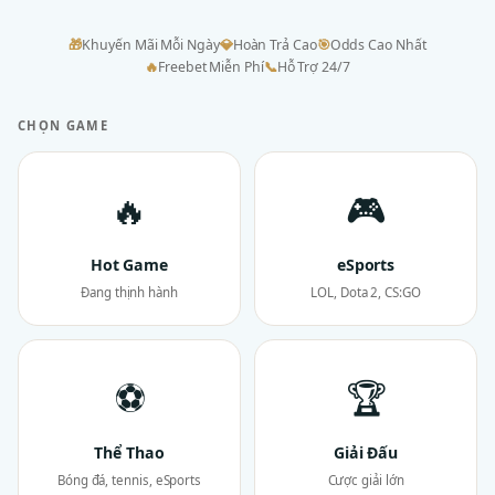
🎁
Khuyến Mãi Mỗi Ngày
💎
Hoàn Trả Cao
🎯
Odds Cao Nhất
🔥
Freebet Miễn Phí
📞
Hỗ Trợ 24/7
CHỌN GAME
🔥
🎮
Hot Game
eSports
Đang thịnh hành
LOL, Dota 2, CS:GO
⚽
🏆
Thể Thao
Giải Đấu
Bóng đá, tennis, eSports
Cược giải lớn