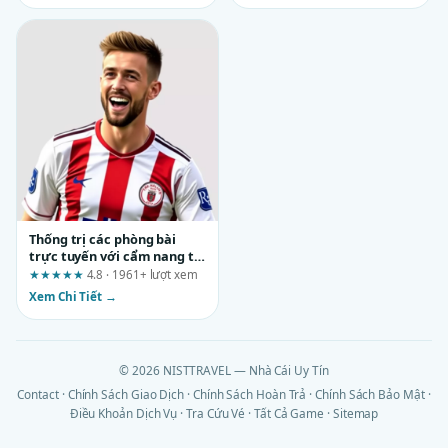
Thống trị các phòng bài
trực tuyến với cẩm nang từ
da88x.ru.com: Những lời
★★★★★
4.8 · 1961+ lượt xem
hứa cần được kiểm chứng
Xem Chi Tiết →
© 2026 NISTTRAVEL — Nhà Cái Uy Tín
Contact
·
Chính Sách Giao Dịch
·
Chính Sách Hoàn Trả
·
Chính Sách Bảo Mật
·
Điều Khoản Dịch Vụ
·
Tra Cứu Vé
·
Tất Cả Game
·
Sitemap