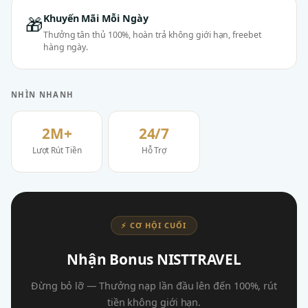
Khuyến Mãi Mỗi Ngày
🎁
Thưởng tân thủ 100%, hoàn trả không giới hạn, freebet
hàng ngày.
NHÌN NHANH
2M+
24/7
Lượt Rút Tiền
Hỗ Trợ
⚡ CƠ HỘI CUỐI
Nhận Bonus NISTTRAVEL
Đừng bỏ lỡ — Thưởng nạp lần đầu lên đến 100%, rút
tiền không giới hạn.