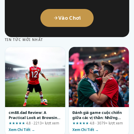
Vào Chơi
TIN TỨC MỚI NHẤT
cm88.dad Review: A
Đánh giá game cuộc chiến
Practical Look at Browsing
giữa các vị thần: Những
High-Quality Virtual Games
tiêu chí kiểm tra trước khi
★★★★★
4.8 · 2213+ lượt xem
★★★★★
4.8 · 3079+ lượt xem
bạn đặt cược
Xem Chi Tiết →
Xem Chi Tiết →