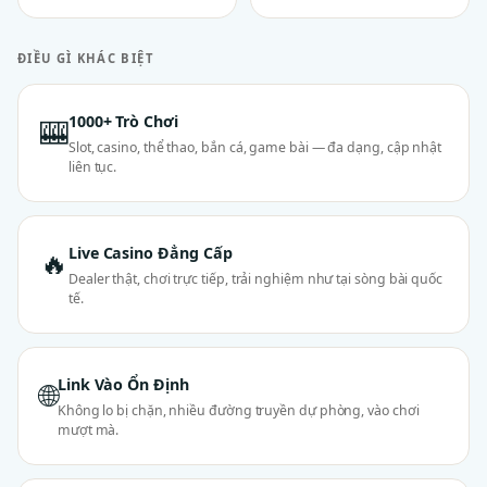
ĐIỀU GÌ KHÁC BIỆT
1000+ Trò Chơi
🎰
Slot, casino, thể thao, bắn cá, game bài — đa dạng, cập nhật
liên tục.
Live Casino Đẳng Cấp
🔥
Dealer thật, chơi trực tiếp, trải nghiệm như tại sòng bài quốc
tế.
Link Vào Ổn Định
🌐
Không lo bị chặn, nhiều đường truyền dự phòng, vào chơi
mượt mà.