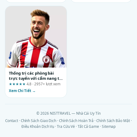
Thống trị các phòng bài
trực tuyến với cẩm nang từ
da88x.ru.com: Những lời
★★★★★
4.8 · 2957+ lượt xem
hứa cần được kiểm chứng
Xem Chi Tiết →
© 2026 NISTTRAVEL — Nhà Cái Uy Tín
Contact
·
Chính Sách Giao Dịch
·
Chính Sách Hoàn Trả
·
Chính Sách Bảo Mật
·
Điều Khoản Dịch Vụ
·
Tra Cứu Vé
·
Tất Cả Game
·
Sitemap