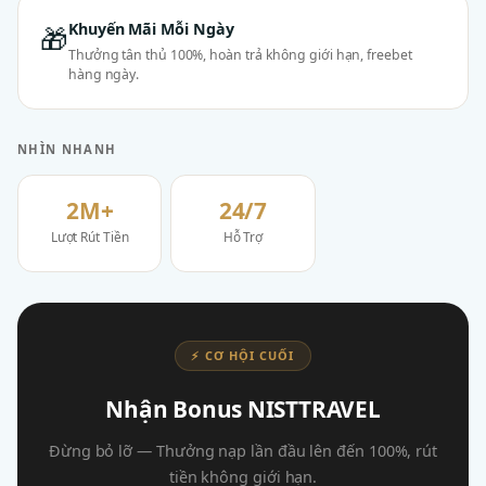
Khuyến Mãi Mỗi Ngày
🎁
Thưởng tân thủ 100%, hoàn trả không giới hạn, freebet
hàng ngày.
NHÌN NHANH
2M+
24/7
Lượt Rút Tiền
Hỗ Trợ
⚡ CƠ HỘI CUỐI
Nhận Bonus NISTTRAVEL
Đừng bỏ lỡ — Thưởng nạp lần đầu lên đến 100%, rút
tiền không giới hạn.