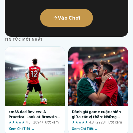
Vào Chơi
TIN TỨC MỚI NHẤT
cm88.dad Review: A
Đánh giá game cuộc chiến
Practical Look at Browsing
giữa các vị thần: Những
High-Quality Virtual Games
tiêu chí kiểm tra trước khi
★★★★★
4.8 · 2094+ lượt xem
★★★★★
4.8 · 2928+ lượt xem
bạn đặt cược
Xem Chi Tiết →
Xem Chi Tiết →