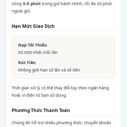
vòng
3–5 phút
trong giờ hành chính, tối đa 30 phút
ngoài giờ.
Hạn Mức Giao Dịch
Nạp Tối Thiểu
50.000 VNĐ mỗi lần
Rút Tiền
Không giới hạn số lần và số tiền
Thời gian xử lý có thể thay đổi tùy theo ngân hàng
hoặc ví điện tử bạn sử dụng.
Phương Thức Thanh Toán
Chúng tôi hỗ trợ nhiều phương thức: chuyển khoản