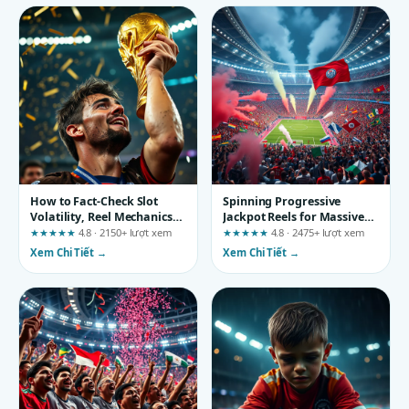
How to Fact-Check Slot
Spinning Progressive
Volatility, Reel Mechanics
Jackpot Reels for Massive
and Bonus Features: A
Payouts: 3 Critical Insights
★★★★★
4.8 · 2150+ lượt xem
★★★★★
4.8 · 2475+ lượt xem
Practical Guide for Review
Before You Play – Featured
Xem Chi Tiết →
Xem Chi Tiết →
Readers
at debet