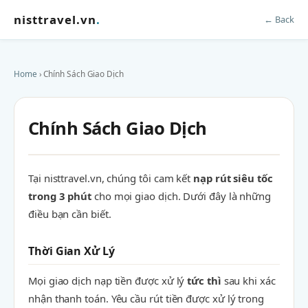
nisttravel.vn
.
← Back
Home
› Chính Sách Giao Dịch
Chính Sách Giao Dịch
Tại nisttravel.vn, chúng tôi cam kết
nạp rút siêu tốc
trong 3 phút
cho mọi giao dịch. Dưới đây là những
điều bạn cần biết.
Thời Gian Xử Lý
Mọi giao dịch nạp tiền được xử lý
tức thì
sau khi xác
nhận thanh toán. Yêu cầu rút tiền được xử lý trong